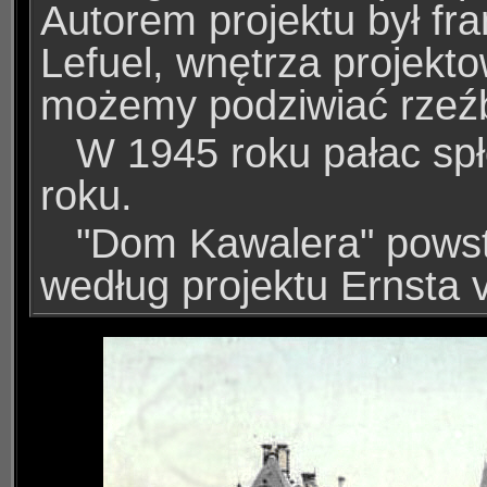
Autorem projektu był fra
Lefuel, wnętrza projekt
możemy podziwiać rzeźb
W 1945 roku pałac spło
roku.
"Dom Kawalera" powsta
według projektu Ernsta 