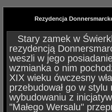
Rezydencja Donnersmarck
Stary zamek w Świerkl
rezydencją Donnersmar
weszli w jego posiadani
wzmianka o nim pochodz
XIX wieku ówczesny właś
przebudował go w stylu 
wybudowaniu z inicjatyw
"Małego Wersalu" przepr